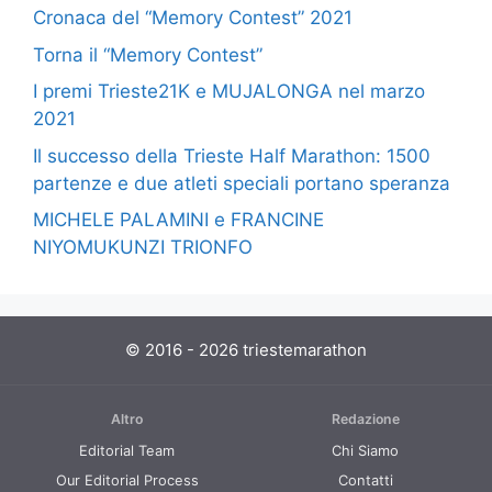
Cronaca del “Memory Contest” 2021
Torna il “Memory Contest”
I premi Trieste21K e MUJALONGA nel marzo
2021
Il successo della Trieste Half Marathon: 1500
partenze e due atleti speciali portano speranza
MICHELE PALAMINI e FRANCINE
NIYOMUKUNZI TRIONFO
© 2016 - 2026 triestemarathon
Altro
Redazione
Editorial Team
Chi Siamo
Our Editorial Process
Contatti