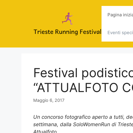
Vai
al
Pagina inizi
contenuto
Eventi speci
Festival podistico
“ATTUALFOTO C
Maggio 6, 2017
Un concorso fotografico aperto a tutti, ded
settimana, dalla SoloWomenRun di Triest
Attualfoto.