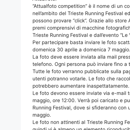
“Attualfoto competition” è il nome di un 
nell’ambito del Trieste Running Festival ed
possono provare “click”. Grazie allo store A
premi comprensivi di macchine fotografich
Trieste Running Festival e dall’evento “Le V
Per partecipare basta inviare le foto scatt
domenica 30 aprile a domenica 7 maggio
La foto deve essere inviata alla mail
pres
telefono. Ogni persona può inviare fino a t
Tutte le foto verranno pubblicate sulla pa
utenti potranno votarle. Le foto che raccol
potrebbero aumentare inaspettatamente.
Le foto devono essere inviate via e-mail 
maggio, ore 12:00. Verrà poi caricato e p
Running Festival, dove si sfideranno con 
maggio.
Le foto non attinenti al Trieste Running F
quindi vi è almeno un elemento riconducib