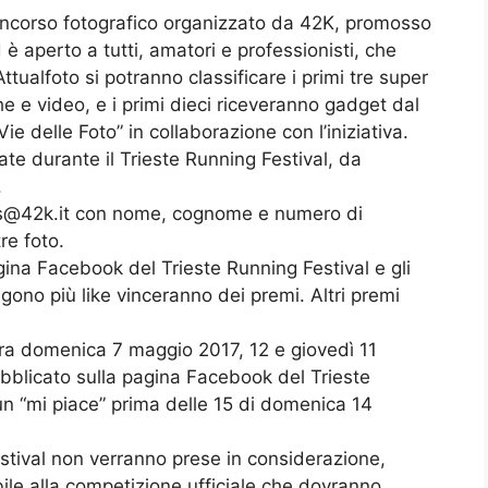
concorso fotografico organizzato da 42K, promosso
 è aperto a tutti, amatori e professionisti, che
ttualfoto si potranno classificare i primi tre super
e e video, e i primi dieci riceveranno gadget dal
ie delle Foto” in collaborazione con l’iniziativa.
ate durante il Trieste Running Festival, da
.
s@42k.it
con nome, cognome e numero di
re foto.
gina Facebook del Trieste Running Festival e gli
gono più like vinceranno dei premi. Altri premi
tra domenica 7 maggio 2017, 12 e giovedì 11
ubblicato sulla pagina Facebook del Trieste
un “mi piace” prima delle 15 di domenica 14
estival non verranno prese in considerazione,
ile alla competizione ufficiale che dovranno